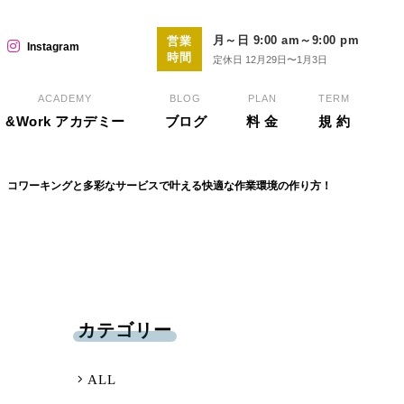
月～日 9:00 am～9:00 pm
営業
Instagram
時間
定休日 12月29日〜1月3日
ACADEMY
BLOG
PLAN
TERM
&Work アカデミー
ブログ
料 金
規 約
コワーキングと多彩なサービスで叶える快適な作業環境の作り方！
カテゴリー
ALL