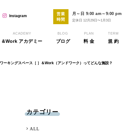
月～日 9:00 am～9:00 pm
営業
Instagram
時間
定休日 12月29日〜1月3日
ACADEMY
BLOG
PLAN
TERM
&Work アカデミー
ブログ
料 金
規 約
ワーキングスペース［ ］＆Work（アンドワーク）ってどんな施設？
カテゴリー
ALL